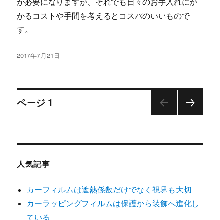
が必要になりますが、それでも日々のお手入れにか
かるコストや手間を考えるとコスパのいいもので
す。
投
2017年7月21日
稿
日:
投
ページ
1
次の
稿
ペー
ジ
ナ
人気記事
ビ
カーフィルムは遮熱係数だけでなく視界も大切
ゲ
カーラッピングフィルムは保護から装飾へ進化し
ている