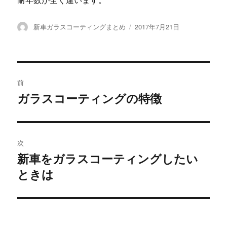
耐年数が全く違います。
投
新車ガラスコーティングまとめ
投
2017年7月21日
稿
稿
者
日:
投
前
稿
ガラスコーティングの特徴
過
去
ナ
の
ビ
投
次
稿:
ゲ
新車をガラスコーティングしたい
次
ときは
の
ー
投
シ
稿:
ョ