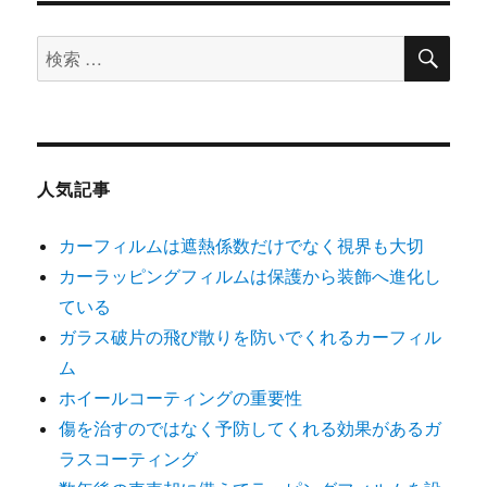
ン
検
検
索
索
対
象:
人気記事
カーフィルムは遮熱係数だけでなく視界も大切
カーラッピングフィルムは保護から装飾へ進化し
ている
ガラス破片の飛び散りを防いでくれるカーフィル
ム
ホイールコーティングの重要性
傷を治すのではなく予防してくれる効果があるガ
ラスコーティング